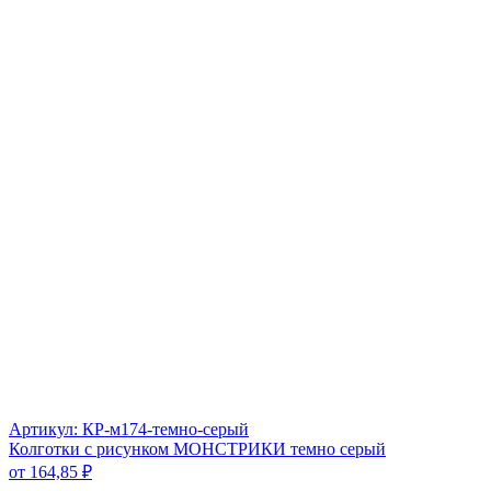
Артикул: КР-м174-темно-серый
Колготки с рисунком МОНСТРИКИ темно серый
от
164,85
₽