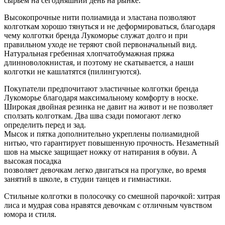
сырьём на сегодняшний день на рынке.
Высокопрочные нити полиамида и эластана позволяют
колготкам хорошо тянуться и не деформироваться, благодаря
чему колготки бренда Лукоморье служат долго и при
правильном уходе не теряют свой первоначальный вид.
Натуральная гребенная хлопчатобумажная пряжа
длинноволокнистая, и поэтому не скатывается, а наши
колготки не кашлатятся (пилингуются).
Покупатели предпочитают эластичные колготки бренда
Лукоморье благодаря максимальному комфорту в носке.
Широкая двойная резинка не давит на живот и не позволяет
сползать колготкам. Два шва сзади помогают легко
определить перед и зад.
Мысок и пятка дополнительно укреплены полиамидной
нитью, что гарантирует повышенную прочность. Незаметный
шов на мыске защищает ножку от натирания в обуви. А
высокая посадка
позволяет девочкам легко двигаться на прогулке, во время
занятий в школе, в студии танцев и гимнастики.
Стильные колготки в полосочку со смешной парочкой: хитрая
лиса и мудрая сова нравятся девочкам с отличным чувством
юмора и стиля.