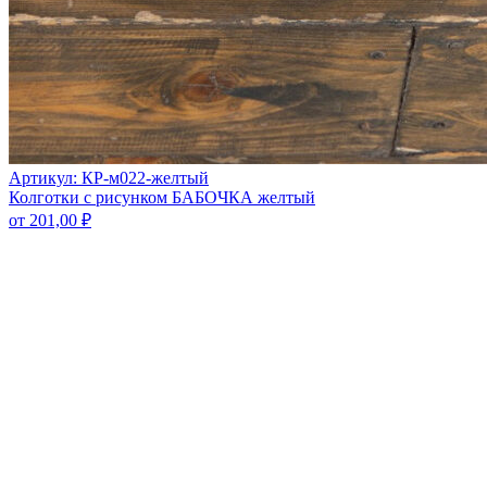
Артикул: КР-м022-желтый
Колготки с рисунком БАБОЧКА желтый
от
201,00
₽