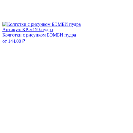
Артикул: КР-м159-пудра
Колготки с рисунком БЭМБИ пудра
от
144,00
₽