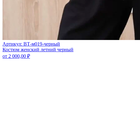
Артикул: ВТ-м019-черный
Костюм женский летний черный
от
2 000,00
₽