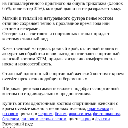
из гипоаллергенного приятного на ощупь трикотажа (хлопок
65%, полиэстер 35%), который дышит и не раздражает кожу.
Мягкий и теплый из натурального футера пенье костюм
отлично сохраняет тепло в прохладное время года или
летними вечерами.
Отстрочка на свитшоте и спортивных штанах придает
костюму стильный вид.
Качественный материал, ровный крой, отличный пошив и
аккуратная обработка швов выгодно отличают спортивный
женский костюм КТМ, придавая изделию комфортность в
носке и износостойкость.
Стильный однотонный спортивный женский костюм с кроем
oversize прекрасно подойдет и беременным.
Широкая цветовая гамма позволяет подобрать спортивный
костюм по индивидуальным предпочтениям.
Купить оптом однотонный костюм спортивный женский с
кроем oversize можно в неоновых зеленом,
оранжевом
и
розовом
цветах, в
черном
,
белом
,
ярко-синем
,
фисташковом
,
бежевом
,
лиловом
,
серо-зеленом
, цвете
экрю
и
фуксии
.
Размерный ряд: