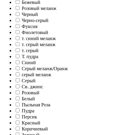
Бежевый
Розовый меланж
Черный
Черно-серый
Фуксия
Фиолетовый
т. синий меланж
т. серый меланж
т. серый
Т. пудра
Синий
Серый меланж/Оранж
серый меланж
Серый
Св. джинс
Розовый
Белый
Пыльная Роза
Пудра
Персик
Красный
Коричневый
Зеленый