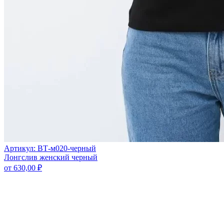
Артикул: ВТ-м020-черный
Лонгслив женский черный
от
630,00
₽