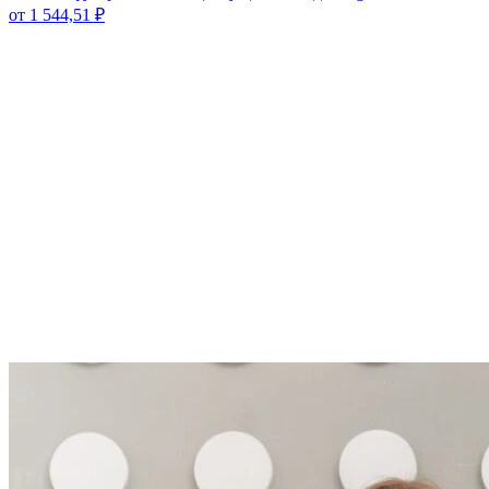
от
1 544,51
₽