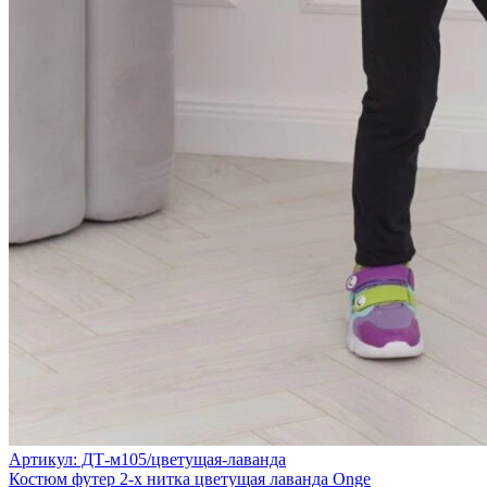
Артикул: ДТ-м105/цветущая-лаванда
Костюм футер 2-х нитка цветущая лаванда Onge