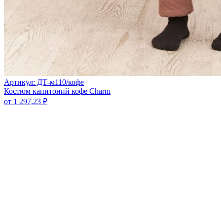
Артикул: ДТ-м110/кофе
Костюм капитоний кофе Charm
от
1 297,23
₽