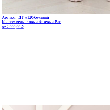
Артикул: ДТ-м120/бежевый
Костюм вельветовый бежевый Bari
от
2 900,00
₽