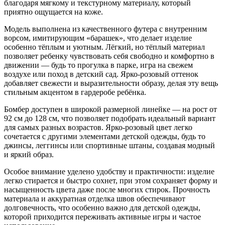
благодаря мягкому и текстурному материалу, который
приятно ощущается на коже.
Модель выполнена из качественного футера с внутренним
ворсом, имитирующим «барашек», что делает изделие
особенно тёплым и уютным. Лёгкий, но тёплый материал
позволяет ребенку чувствовать себя свободно и комфортно в
движении — будь то прогулка в парке, игра на свежем
воздухе или поход в детский сад. Ярко-розовый оттенок
добавляет свежести и выразительности образу, делая эту вещь
стильным акцентом в гардеробе ребёнка.
Бомбер доступен в широкой размерной линейке — на рост от
92 см до 128 см, что позволяет подобрать идеальный вариант
для самых разных возрастов. Ярко-розовый цвет легко
сочетается с другими элементами детской одежды, будь то
джинсы, леггинсы или спортивные штаны, создавая модный
и яркий образ.
Особое внимание уделено удобству и практичности: изделие
легко стирается и быстро сохнет, при этом сохраняет форму и
насыщенность цвета даже после многих стирок. Прочность
материала и аккуратная отделка швов обеспечивают
долговечность, что особенно важно для детской одежды,
которой приходится переживать активные игры и частое