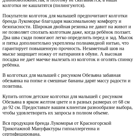
колготки не кашлатятся (пилингуются).
Покупатели колготок для малышей предпочитают колготки
бренда Лукоморье благодаря максимальному комфорту и
безопасности. Широкая двойная резинка не давит на живот и
не позволяет сползать колготкам даже, когда ребёнок ползает.
Два шва сзади помогают легко определить перед и зад. Мысок
и пятка дополнительно укреплены полиамидной нитью, что
гарантирует повышенную прочность. Незаметный шов на
мыске защищает ножку от натирания в обуви. А высокая
посадка не дает маечке вылезать из колготок и оголять спинку
ребёнка.
В колготках для малышей с рисунком Обезьяна забавная
обезьянка на попке и смешные бананы дарят массу радости и
позитива.
Купить оптом детские колготки для малышей с рисунком
Обезьяна в ярком желтом цвете и в разных размерах от 68 см
до 92 см. Предоставьте вашим клиентам разнообразие выбора,
чтобы удовлетворить их запросы в полном объеме.
Вся продукция бренда Лукоморья от Красногорской
Трикотажной Мануфактуры гипоаллергенна и
сертифицирована.