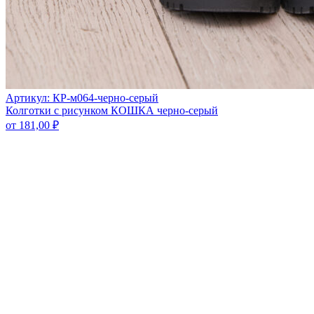
Артикул: КР-м064-черно-серый
Колготки с рисунком КОШКА черно-серый
от
181,00
₽