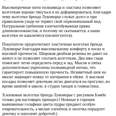
Высокопрочные нити полиамида и эластана позволяют
колготкам хорошо тянуться и не деформироваться, благодаря
чему колготки бренда Лукоморье служат долго и при
правильном уходе не теряют свой первоначальный вид.
Натуральная гребенная хлопчатобумажная пряжа
длинноволокнистая, и поэтому не скатывается, а наши
колготки не кашлатятся (пилингуются).
Покупатели предпочитают эластичные колготки бренда
Лукоморье благодаря максимальному комфорту в носке и
высокой прочности. Широкая двойная резинка не давит на
живот и не позволяет сползать колготкам. Два шва сзади
помогают легко определить перед и зад. Мысок и пятка
дополнительно укреплены полиамидной нитью, что
гарантирует повышенную прочность. Незаметный шов на
мыске защищает ножку от натирания в обуви. А высокая
посадка позволяет девочкам легко двигаться на прогулке, во
время занятий в школе, в студии танцев и гимнастики.
Хлопковые колготки бренда Лукоморье с рисунком Бэмби
только для настоящих принцесс! Нежные в горошек
вывязанные гольфики цвета пудры придают особую
очаровательность, а милые оленёнок и лисичка порадуют
девочку и наполнят добротой:)