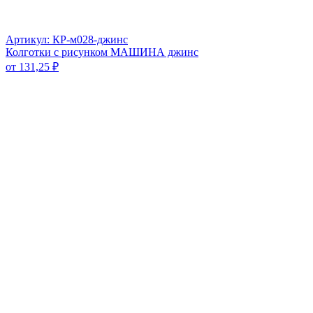
Артикул: КР-м028-джинс
Колготки с рисунком МАШИНА джинс
от
131,25
₽