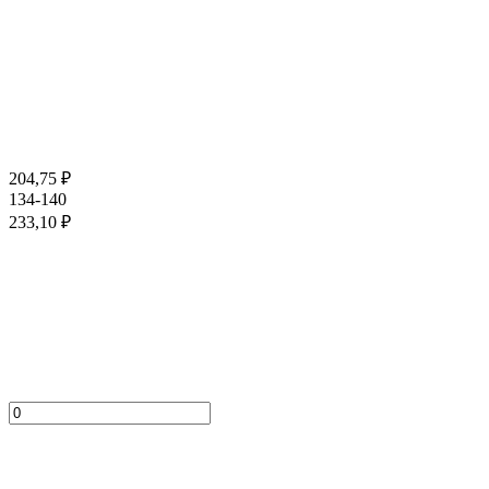
204,75
₽
134-140
233,10
₽