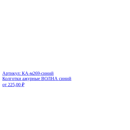
Артикул: КА-м269-синий
Колготки ажурные ВОЛНА синий
от
225,00
₽