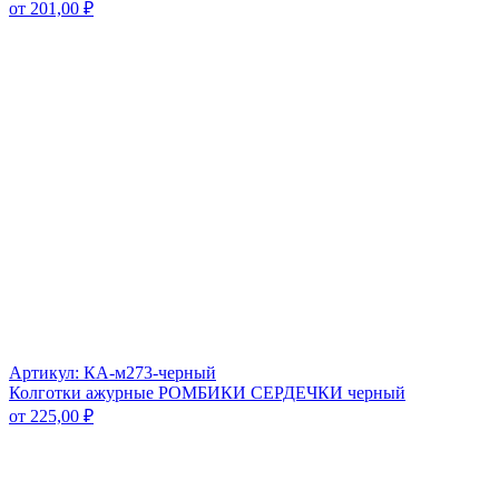
от
201,00
₽
Артикул: КА-м273-черный
Колготки ажурные РОМБИКИ СЕРДЕЧКИ черный
от
225,00
₽