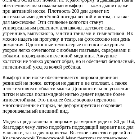
обеспечивает максимальный комфорт — кожа дышит даже
при активной носке. Плотность 200 ден делает их
оптимальными для тёплой погоды весной и летом, а также
для межсезонья. Эти стильные колготки станут
универсальным решением для школы, детского сада,
утренника, выпускного, занятий танцами и гимнастикой. Их
можно надеть на прогулку, в театр, на фотосессию или день
рождения. Однотонные темно-серые оттенки с ажурным
узором легко сочетаются с любыми платьями, сарафанами и
юбками, подчеркивая вкус юной модницы. Ажурные
колготки не только украсят образ, но и обеспечат безопасный,
гигиеничный уход за кожей ребёнка.
Комфорт при носке обеспечивается широкой двойной
резинкой на поясе, которая не давит и не сползает, а также
плоским швом в области мыска. Дополнительное усиление
пятки и мыска полиамидной нитью делает изделие более
износостойким. Это нижнее белье хорошо переносит
многочисленные стирки, не деформируется и сохраняет
первоначальный внешний вид.
Модель представлена в широком размерном ряде от 80 до 164,
благодаря чему легко подобрать подходящий вариант как для
малышки, так и для подростка. Высокое качество изделий от
Красногорской Трикотажной Мануфактуры подтверждено