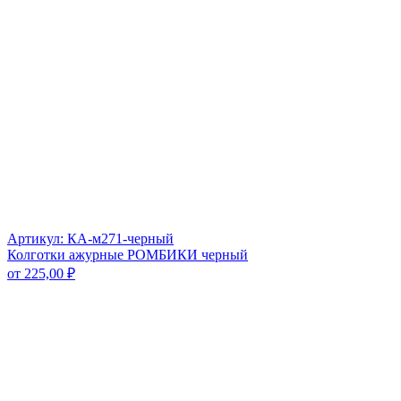
Артикул: КА-м271-черный
Колготки ажурные РОМБИКИ черный
от
225,00
₽