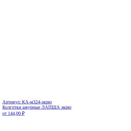
Артикул: КА-м324-экрю
Колготки ажурные ЛАПША экрю
от
144,00
₽