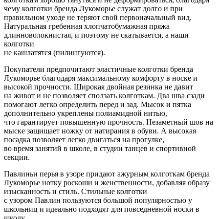
чему колготки бренда Лукоморье служат долго и при
правильном уходе не теряют свой первоначальный вид.
Натуральная гребенная хлопчатобумажная пряжа
длинноволокнистая, и поэтому не скатывается, а наши
колготки
не кашлатятся (пилингуются).
Покупатели предпочитают эластичные колготки бренда
Лукоморье благодаря максимальному комфорту в носке и
высокой прочности. Широкая двойная резинка не давит
на живот и не позволяет сползать колготкам. Два шва сзади
помогают легко определить перед и зад. Мысок и пятка
дополнительно укреплены полиамидной нитью,
что гарантирует повышенную прочность. Незаметный шов на
мыске защищает ножку от натирания в обуви. А высокая
посадка позволяет легко двигаться на прогулке,
во время занятий в школе, в студии танцев и спортивной
секции.
Павлиньи перья в узоре придают ажурным колготкам бренда
Лукоморье нотку роскоши и женственности, добавляя образу
изысканность и стиль. Стильные колготки
с узором Павлин пользуются большой популярностью у
школьниц и идеально подходят для повседневной носки в
школу.