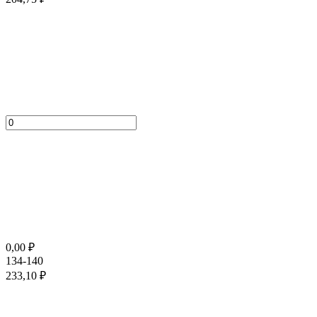
0,00
₽
134-140
233,10
₽