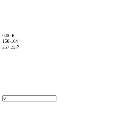
0,00
₽
158-164
257,25
₽