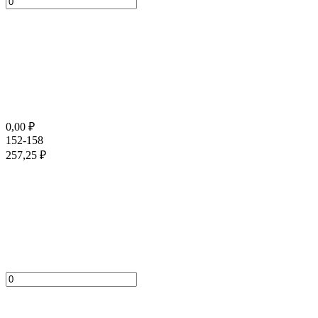
0,00
₽
152-158
257,25
₽